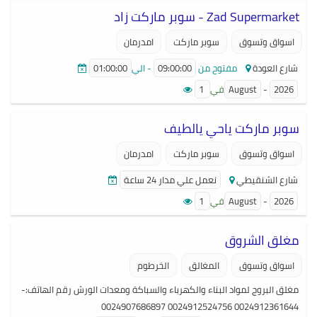
المحيطة والتغيرالمناخى مع وقاية التنوع البيولوجي والمحميات البيئية
Zad Supermarket - سوبر ماركت زاد
والتجمعات السكنية المحيطة خدمات التموين والإمداد للمعسكرات
والامدات الحقلية والجوية تموين معسكرات الشركات والمعدنين حسب
اسواق وتسوق
سوبر ماركت
امدرمان
الموقع ونوع الإعاشة المطلوبة. الترحيل بواسطة العربات المختلفة. النقل
شارع العودة
مفتوح من
09:00:00
- الي
01:00:00
والترحيل بالطيران. خدمة التفجير والتفتيت استخدام مواد كيميائية تساعد
2026
-
August
في
1
في عملية تفتيت الصخور الصلدة بدون أي آثار جانبية على البيئة وعلى
سلامة العاملين بالموقع . استخدام الديناميت. رقم الهاتف:-
سوبر ماركت ياحي يالطيف
00249183525358- 00249183524911 الموقع على الأنترنت:-
http://subulint.ne البريد إلكتروني: contact@subulint.net
اسواق وتسوق
سوبر ماركت
امدرمان
شارع الشنقيطي
نعمل علي مدار 24 ساعة
2026
-
August
في
1
مغلق الشروق
اسواق وتسوق
المغالق
الخرطوم
مغلق البروج لمواد البناء والكهرباء والسباكة ومعدات الورش رقم الهاتف:-
0024912361644 0024912524756 0024907686897