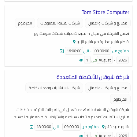
Tom Store Computer
مصانع و شركات و اعمال
شركات تقنية المعلومات
الخرطوم
تعمل الشركة في مجال :- مبيعات صيانه شبكات سوفت وير
قاطع شارع عطبرة مع شارع الزبير
مفتوح من
08:00:00
- الي
16:00:00
2026
-
August
في
1
شركة شوقان للأنشطة المتعددة
مصانع و شركات و اعمال
شركات استشارات وخدمات خاصة
الخرطوم
شركة شوقان للانشطه المتعدده تعمل في المجالات الاتية:- مخططات
مزارع استثماريه تصميم منتجات سياحيه واستراحات خرط معماريه تجسيد
المواقع عبر الاقمار الصناعيه ثلاثيه الابعاد 3D وتضارس الجغرافيه رقم
شارع عبيد ختم
مفتوح من
09:00:00
- الي
18:00:00
الهاتف:- 0024912100605 البريد إلكتروني:-
2026
-
August
في
1